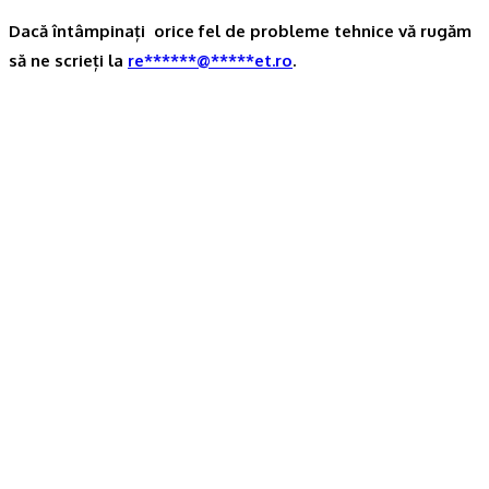
Dacă întâmpinați orice fel de probleme tehnice vă rugăm
să ne scrieți la
re
******
@
*****
et.ro
.